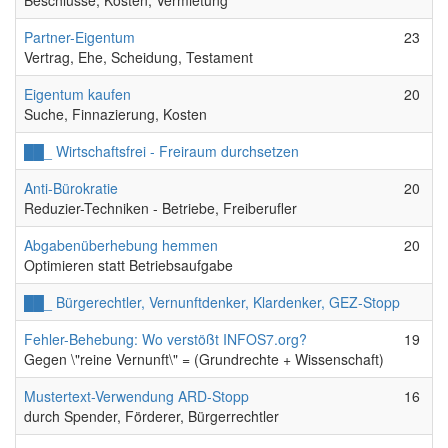
Beschlüsse, Kosten, Vermietung
Keine neuen Beiträge
Partner-Eigentum
23
Vertrag, Ehe, Scheidung, Testament
Keine neuen Beiträge
Eigentum kaufen
20
Suche, Finnazierung, Kosten
Keine neuen Beiträge
██_ Wirtschaftsfrei - Freiraum durchsetzen
Keine neuen Beiträge
Anti-Bürokratie
20
Reduzier-Techniken - Betriebe, Freiberufler
Keine neuen Beiträge
Abgabenüberhebung hemmen
20
Optimieren statt Betriebsaufgabe
Keine neuen Beiträge
██_ Bürgerechtler, Vernunftdenker, Klardenker, GEZ-Stopp
Keine neuen Beiträge
Fehler-Behebung: Wo verstößt INFOS7.org?
19
Gegen \"reine Vernunft\" = (Grundrechte + Wissenschaft)
Keine neuen Beiträge
Mustertext-Verwendung ARD-Stopp
16
durch Spender, Förderer, Bürgerrechtler