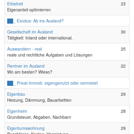
Keine neuen Beiträge
Erbstreit
23
Eigenanteil optimierren
Keine neuen Beiträge
██_ Exodus: Ab ins Ausland?
Keine neuen Beiträge
Gesellschaft im Ausland
30
Tätigkeit: Inland oder international.
Keine neuen Beiträge
Auswandern - real
25
reale und rechtliche Aufgaben und Lösungen
Keine neuen Beiträge
Rentner im Ausland
22
Wo am besten? Wieso?
Keine neuen Beiträge
██_ Privat-Immob. eigengenutzt oder vermietet
Keine neuen Beiträge
Eigenbau
29
Heizung, Dämmung, Bauarbeitten
Keine neuen Beiträge
Eigenheim
28
Grundsteuer, Abgaben, Nachbarn
Keine neuen Beiträge
Eigentumswohnung
29