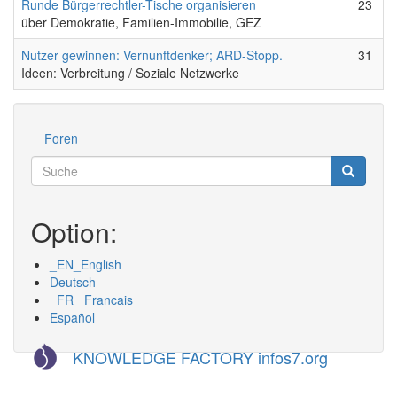
Keine neuen Beiträge
Runde Bürgerrechtler-Tische organisieren
23
über Demokratie, Familien-Immobilie, GEZ
Keine neuen Beiträge
Nutzer gewinnen: Vernunftdenker; ARD-Stopp.
31
Ideen: Verbreitung / Soziale Netzwerke
Foren
Werkzeuge
Suche
Suche
Suche
Option:
_EN_English
Deutsch
_FR_ Francais
Español
KNOWLEDGE FACTORY infos7.org