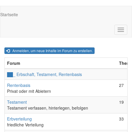
Direkt
Main
Startseite
zum
navigation
Inhalt
Navig
aktivi
Anmelden, um neue Inhalte im Forum zu erstellen.
Forum
Them
Keine neuen Beiträge
██_ Erbschaft, Testament, Rentenbasis
Keine neuen Beiträge
Rentenbasis
27
Privat oder mit Abietern
Keine neuen Beiträge
Testament
19
Testament verfassen, hinterlegen, befolgen
Keine neuen Beiträge
Erbverteilung
33
friedliche Verteilung