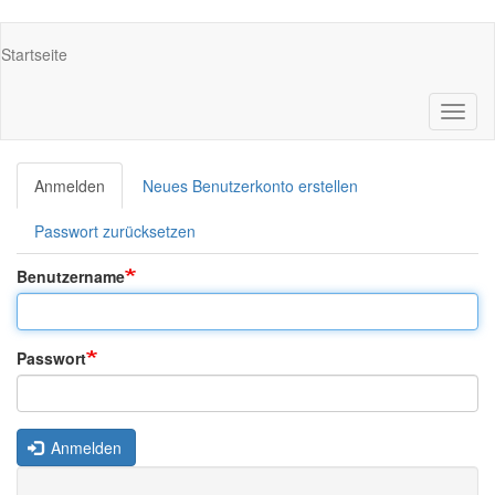
Direkt
Main
Startseite
zum
navigation
Inhalt
Navig
aktivi
Anmelden
(aktiver
Neues Benutzerkonto erstellen
Primäre
Reiter)
Reiter
Passwort zurücksetzen
Benutzername
Passwort
Anmelden