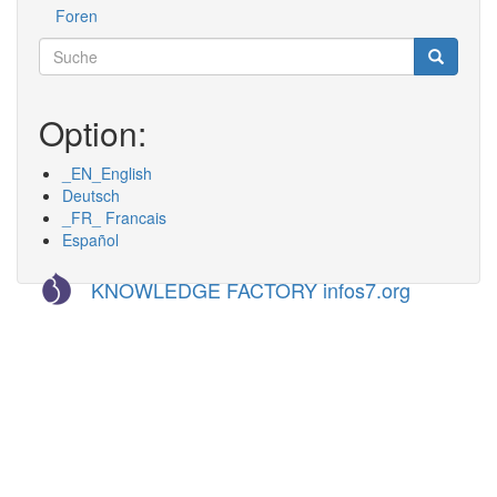
Foren
Werkzeuge
Suche
Suche
Suche
Option:
_EN_English
Deutsch
_FR_ Francais
Español
KNOWLEDGE FACTORY infos7.org