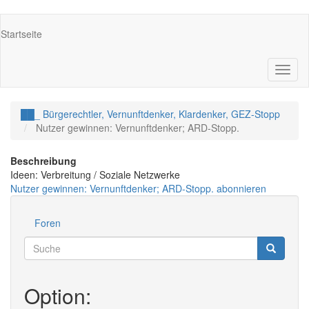
Direkt
Main
Startseite
zum
navigation
Inhalt
Navig
aktivi
██_ Bürgerechtler, Vernunftdenker, Klardenker, GEZ-Stopp
Nutzer gewinnen: Vernunftdenker; ARD-Stopp.
Beschreibung
Ideen: Verbreitung / Soziale Netzwerke
Nutzer gewinnen: Vernunftdenker; ARD-Stopp. abonnieren
Foren
Werkzeuge
Suche
Suche
Suche
Option: