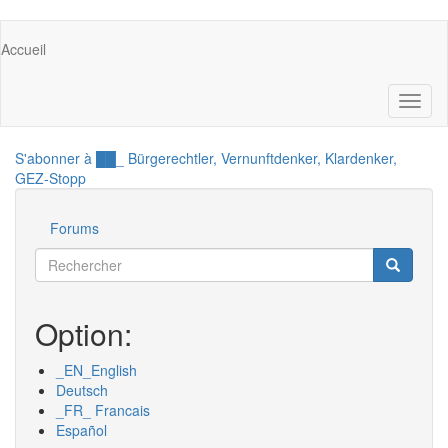
Aller
Main
Accueil
au
navigation
contenu
principal
Toggl
naviga
S'abonner à ██_ Bürgerechtler, Vernunftdenker, Klardenker,
GEZ-Stopp
Forums
Outils
Rechercher
Recherch
Rechercher
Option:
_EN_English
Deutsch
_FR_ Francais
Español